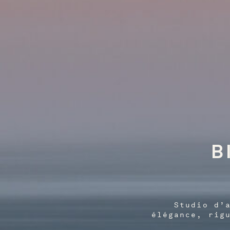
B
Studio d’
élégance, rig